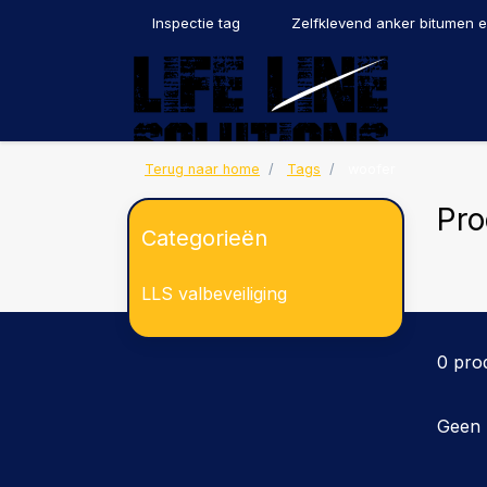
Inspectie tag
Zelfklevend anker bitumen 
Terug naar home
Tags
woofer
Pro
Categorieën
LLS valbeveiliging
0 pro
Geen 