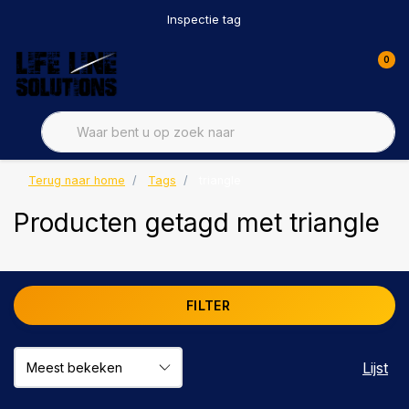
Inspectie tag
0
Terug naar home
Tags
triangle
Producten getagd met triangle
FILTER
Lijst