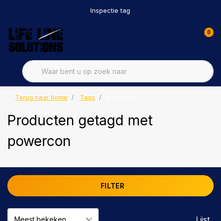
Inspectie tag
0
Terug naar home
Tags
powercon
Producten getagd met
powercon
FILTER
Lijst