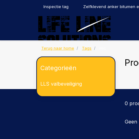
Inspectie tag
Zelfklevend anker bitumen 
Terug naar home
Tags
mic
Pro
Categorieën
LLS valbeveiliging
0 pro
Geen 