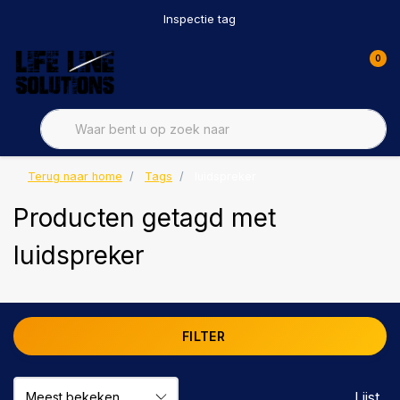
Inspectie tag
0
Terug naar home
Tags
luidspreker
Producten getagd met
luidspreker
FILTER
Lijst