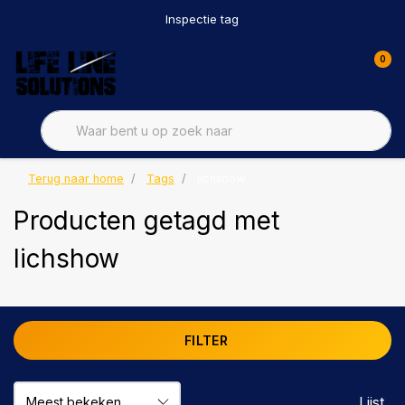
Inspectie tag
0
Terug naar home
Tags
lichshow
Producten getagd met
lichshow
FILTER
Lijst