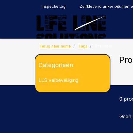
Inspectie tag
Zelfklevend anker bitumen 
Terug naar home
Tags
ildakabel
Pro
Categorieën
LLS valbeveiliging
0 pro
Geen 