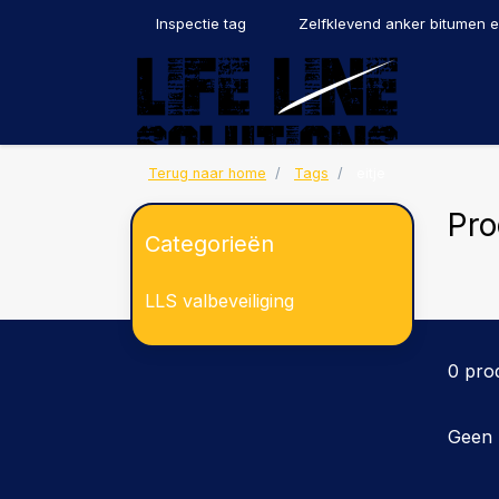
Inspectie tag
Zelfklevend anker bitumen 
Terug naar home
Tags
eitje
Pro
Categorieën
LLS valbeveiliging
0 pro
Geen 