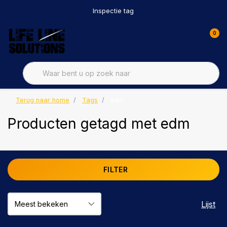
Inspectie tag
0
Terug naar home
Tags
edm
Producten getagd met edm
FILTER
Lijst