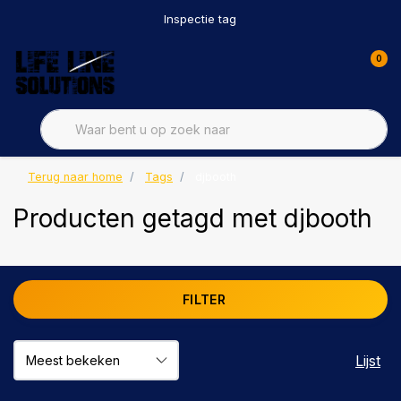
Inspectie tag
0
Terug naar home
Tags
djbooth
Producten getagd met djbooth
FILTER
Lijst