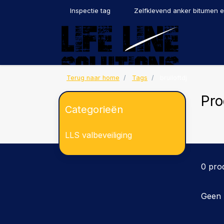
Inspectie tag
Zelfklevend anker bitumen 
Terug naar home
Tags
bruiloftdj
Pro
Categorieën
LLS valbeveiliging
0 pro
Geen 